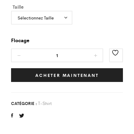
Taille
Flocage
T-
shirt
AFA
Crohn
ACHETER MAINTENANT
blanc
type
1
T-Shirt
CATÉGORIE :
quantity