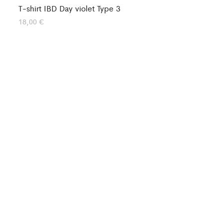
T-shirt IBD Day violet Type 3
T-
18,00
€
15