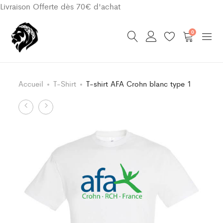
Livraison Offerte dès 70€ d'achat
0
Accueil
T-Shirt
T-shirt AFA Crohn blanc type 1
Product
T-
T-
shirt
shirt
navigation
IBD
AFA
Day
Crohn
violet
blanc
Type
type
3
2