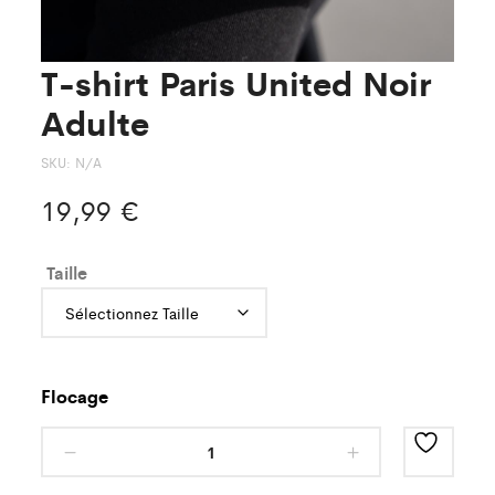
T-shirt Paris United Noir
Adulte
SKU:
N/A
19,99
€
Taille
Flocage
T-
shirt