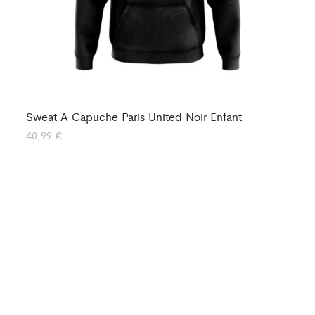
Sweat A Capuche Paris United Noir Enfant
T-
40,99
€
15