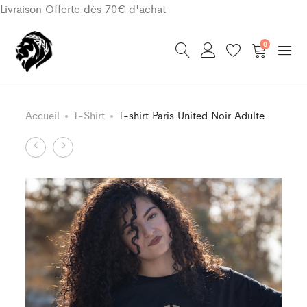
Livraison Offerte dès 70€ d'achat
0
Accueil
T-Shirt
T-shirt Paris United Noir Adulte
Product
T-
Maillot
shirt
Classic
navigation
Paris
Noir/Or
United
Paris
Blanc
United
Adulte
Enfant