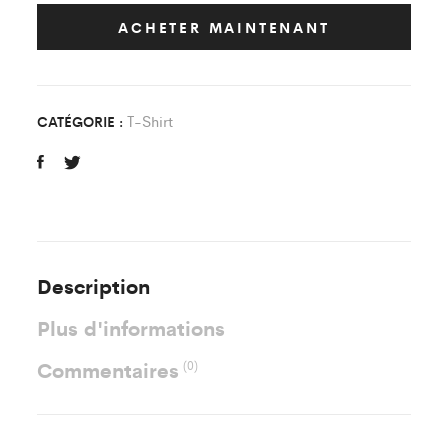
Paris
United
ACHETER MAINTENANT
Noir
Adulte
quantity
T-Shirt
CATÉGORIE :
Description
Plus d'informations
Commentaires
(0)