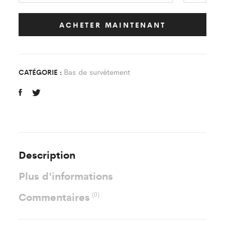
Survêtement
Classic
ACHETER MAINTENANT
DOM-
TOM
Aulte
Bas de survêtement
CATÉGORIE :
quantity
Description
Plus d'informations
Commentaires
(0)