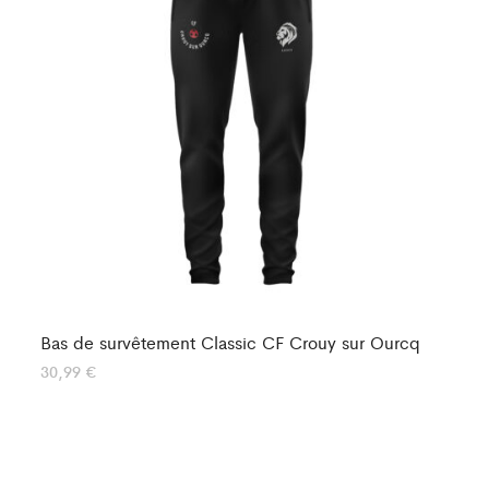
Bas de survêtement Classic CF Crouy sur Ourcq
Ba
30,99
€
30