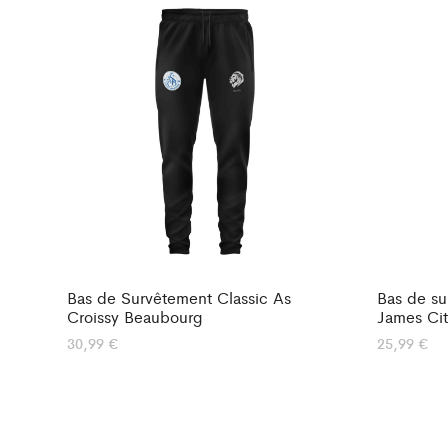
Bas de Survêtement Classic As
Bas de su
Croissy Beaubourg
James Cit
30,99
€
25,99
€