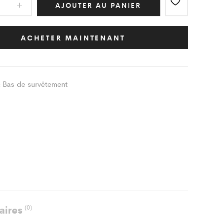
AJOUTER AU PANIER
êtement
ic
ACHETER MAINTENANT
-
t
Bas de survêtement
:
ity
aires
(0)