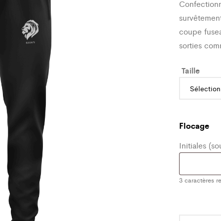
Confectionn
survêtement
coupe fusea
sorties com
Taille
Flocage
Initiales (s
3
caractères re