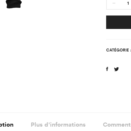
Bas
de
Surv
Class
DOM
TOM
Enfan
CATÉGORIE 
quant
ption
Plus d'informations
Comment