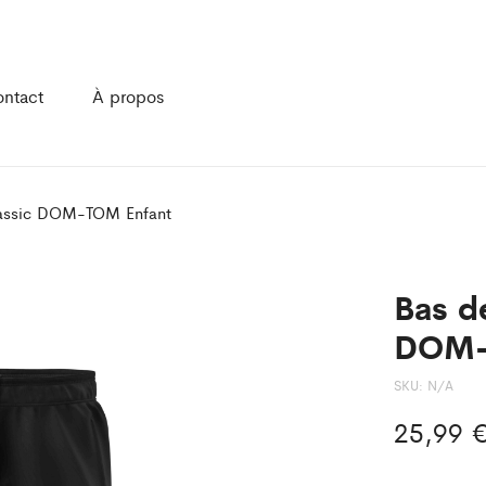
ntact
À propos
lassic DOM-TOM Enfant
Bas d
DOM-
SKU:
N/A
25,99