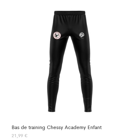
Bas de training Chessy Academy Enfant
Ba
21,99
€
25