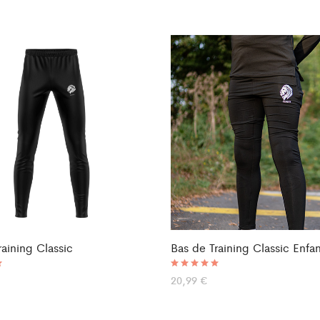
raining Classic
Bas de Training Classic Enfan
Note
20,99
€
5.00
sur 5