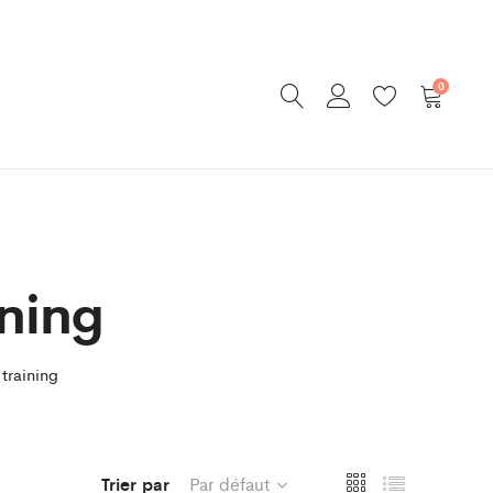
0
ining
training
Trier par
Par défaut