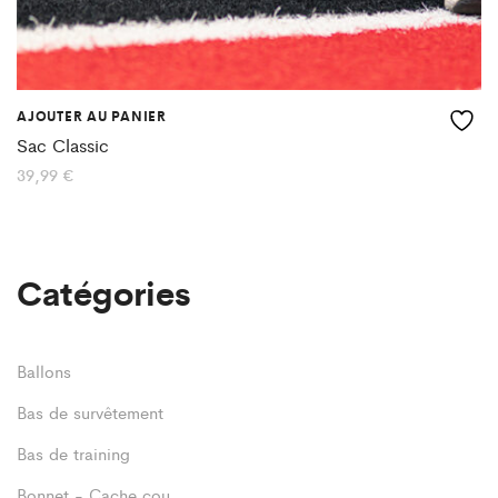
AJOUTER AU PANIER
Sac Classic
39,99
€
Catégories
Ballons
Bas de survêtement
Bas de training
Bonnet - Cache cou