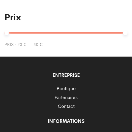
Prix
Pr
Pr
PRIX :
20 €
—
40 €
mi
m
ENTREPRISE
Boutique
Partenaires
Contact
INFORMATIONS