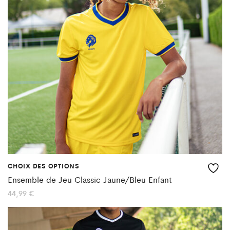
options
peuvent
être
choisies
sur
la
page
du
produit
CHOIX DES OPTIONS
Ce
Ensemble de Jeu Classic Jaune/Bleu Enfant
produit
44,99
€
a
plusieurs