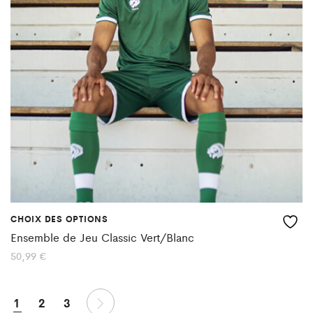
options
peuvent
être
choisies
sur
la
page
du
produit
CHOIX DES OPTIONS
Ce
Ensemble de Jeu Classic Vert/Blanc
produit
50,99
€
a
plusieurs
1
2
3