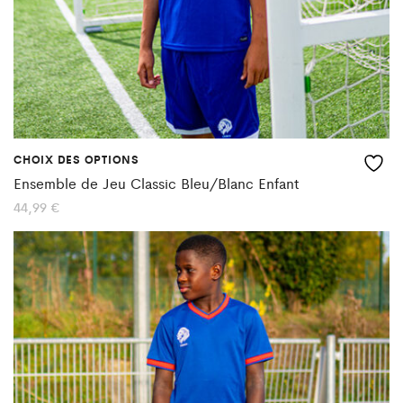
sur
la
page
du
produit
CHOIX DES OPTIONS
Ce
Ensemble de Jeu Classic Bleu/Blanc Enfant
produit
44,99
€
a
plusieurs
variations.
Les
options
peuvent