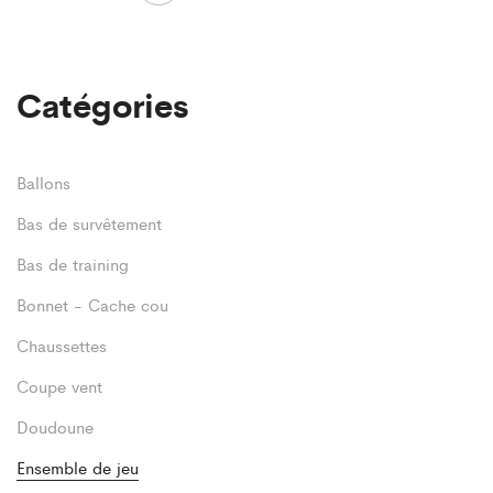
variations.
Les
Catégories
options
peuvent
être
Ballons
choisies
Bas de survêtement
sur
Bas de training
la
Bonnet - Cache cou
page
Chaussettes
du
Coupe vent
produit
Doudoune
Ensemble de jeu