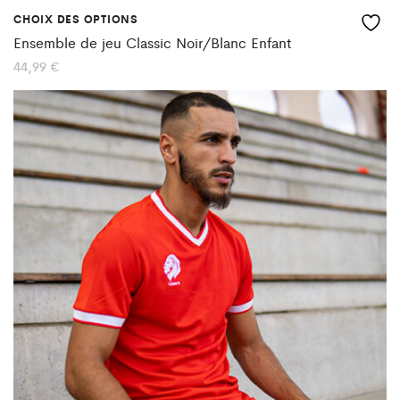
CHOIX DES OPTIONS
Ce
Ensemble de jeu Classic Noir/Blanc Enfant
produit
44,99
€
a
plusieurs
variations.
Les
options
peuvent
être
choisies
sur
la
page