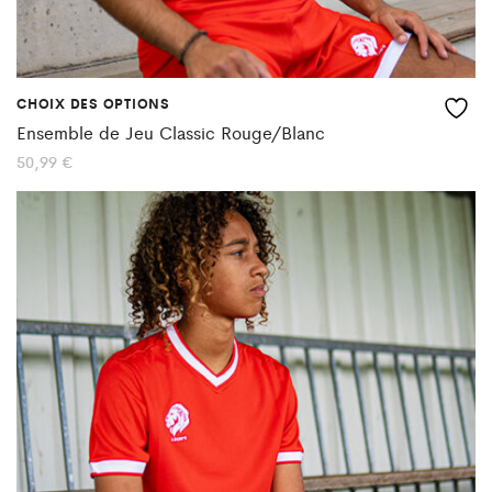
du
produit
CHOIX DES OPTIONS
Ce
Ensemble de Jeu Classic Rouge/Blanc
produit
50,99
€
a
plusieurs
variations.
Les
options
peuvent
être
choisies