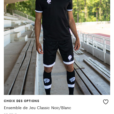
variations.
Les
options
peuvent
être
choisies
sur
la
page
du
produit
CHOIX DES OPTIONS
Ce
Ensemble de Jeu Classic Noir/Blanc
produit