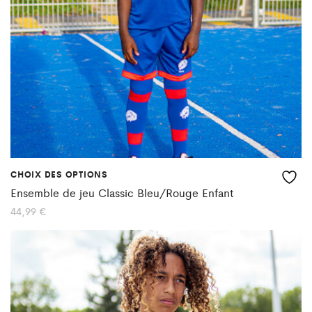
être
choisies
sur
la
page
du
produit
CHOIX DES OPTIONS
Ce
Ensemble de jeu Classic Bleu/Rouge Enfant
produit
44,99
€
a
plusieurs
variations.
Les