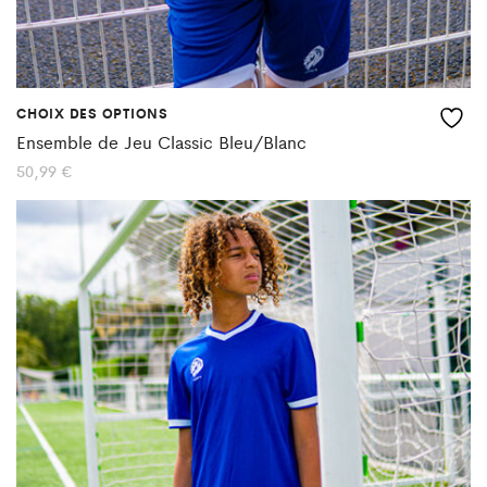
page
du
produit
CHOIX DES OPTIONS
Ce
Ensemble de Jeu Classic Bleu/Blanc
produit
50,99
€
a
plusieurs
variations.
Les
options
peuvent
être
choisies