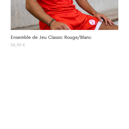
Ensemble de Jeu Classic Rouge/Blanc
Ma
Ac
50,99
€
51