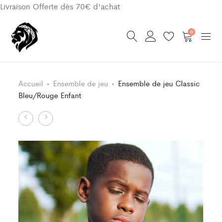
Livraison Offerte dès 70€ d'achat
0
Accueil
Ensemble de jeu
Ensemble de jeu Classic
Bleu/Rouge Enfant
Product
Ensemble
Ensemble
de
de
navigation
Jeu
Jeu
Classic
Classic
Vert/Blanc
Vert/Blanc
Enfant