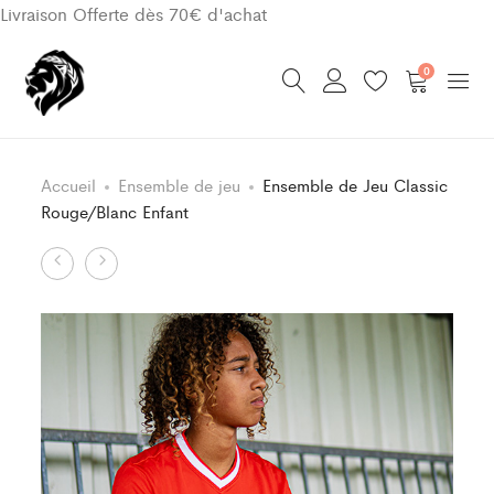
Livraison Offerte dès 70€ d'achat
0
Accueil
Ensemble de jeu
Ensemble de Jeu Classic
Rouge/Blanc Enfant
Product
Ensemble
Ensemble
de
de
navigation
Jeu
Jeu
Classic
Classic
Rouge/Blanc
Rouge/Vert