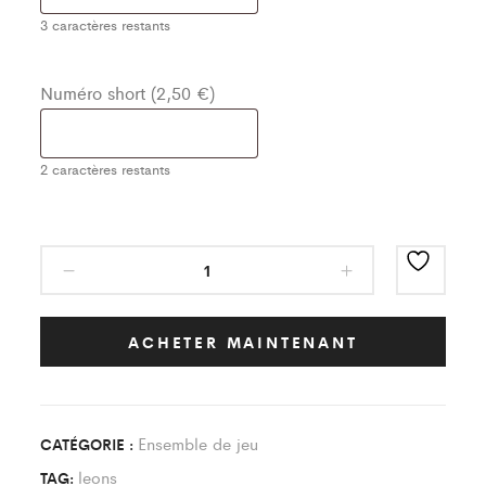
3
caractères restants
Numéro short (2,50 €)
2
caractères restants
Ensemble
de
Jeu
Classic
ACHETER MAINTENANT
Rouge/Blanc
Enfant
quantity
Ensemble de jeu
CATÉGORIE :
leons
TAG: