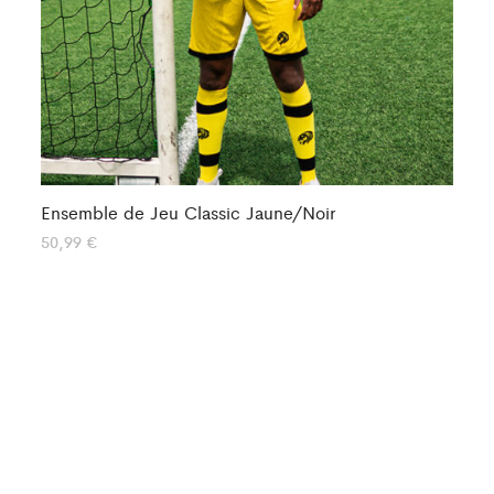
Ensemble de Jeu Classic Jaune/Noir
En
50,99
€
50