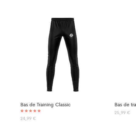
Bas de Training Classic
Bas de tr
25,99
€
Note
24,99
€
5.00
sur 5