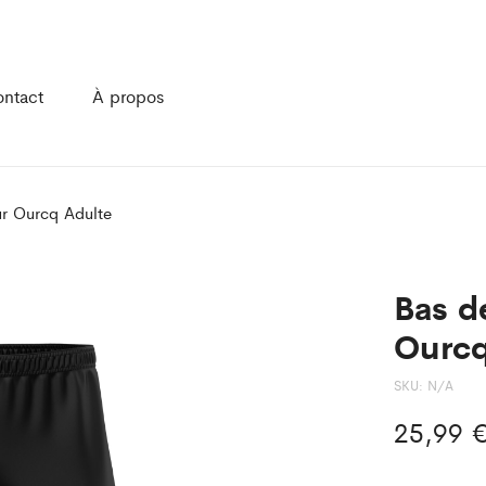
ntact
À propos
ur Ourcq Adulte
Bas d
Ourcq
SKU:
N/A
25,99