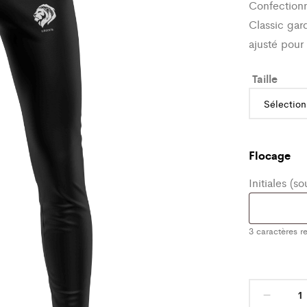
Confectionn
Classic gar
ajusté pour 
Taille
Flocage
Initiales (s
3
caractères re
Bas
de