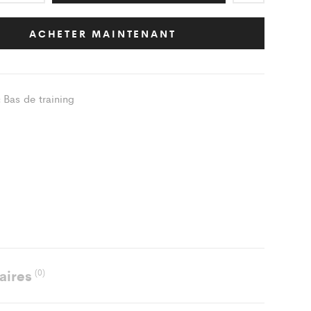
ing
ESSE
ACHETER MAINTENANT
BALL
Bas de training
:
AIX
ity
aires
(0)