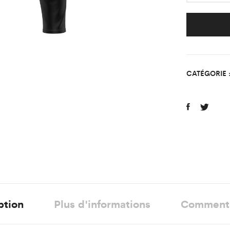
Train
JEUN
FOOT
CLUB
DE
CATÉGORIE 
GOU
quant
ption
Plus d'informations
Comment