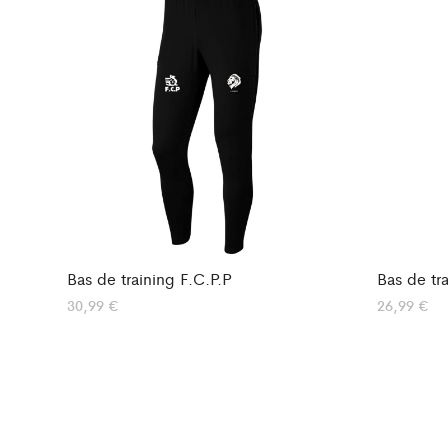
Bas de training F.C.P.P
Bas de tr
30,99
€
26,99
€