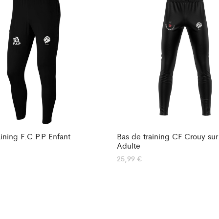
aining F.C.P.P Enfant
Bas de training CF Crouy su
Adulte
25,99
€