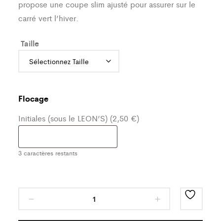
propose une coupe slim ajusté pour assurer sur le
carré vert l’hiver.
Taille
Flocage
Initiales (sous le LEON’S) (2,50 €)
3
caractères restants
Bas
de
Training