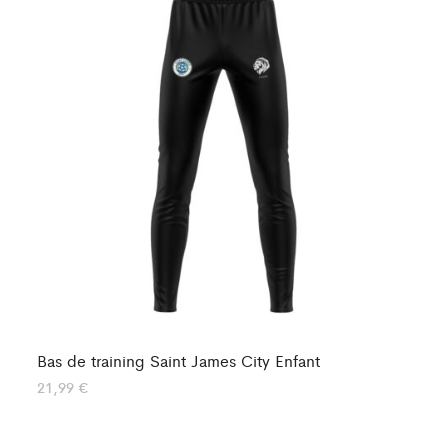
Bas de training Saint James City Enfant
Ba
21,99
€
21