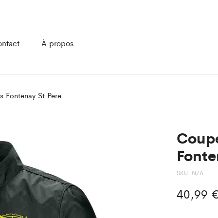
ntact
À propos
s Fontenay St Pere
Coupe
Fonte
SKU:
N/A
40,99