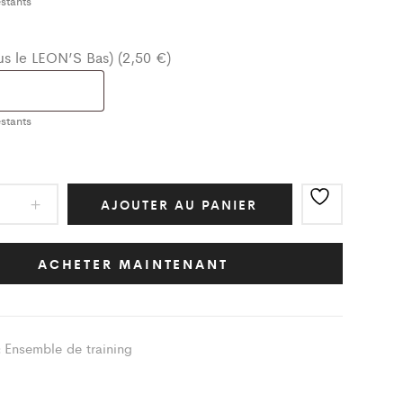
stants
ous le LEON’S Bas) (2,50 €)
stants
e
AJOUTER AU PANIER
ic
ACHETER MAINTENANT
nay
Ensemble de training
:
ity