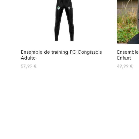
Ensemble de training FC Congissois
Ensemble 
Adulte
Enfant
57,99
€
49,99
€