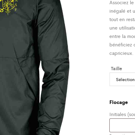
Associez le
inégalé et 
tout en res
une utilisa
entre la mo
bénéficiez
capricieux.
Taille
Flocage
Initiales (s