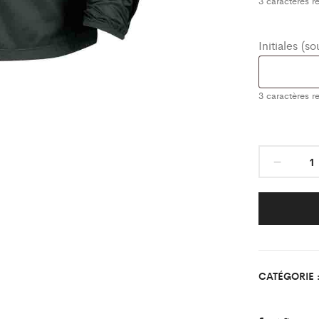
3
caractères re
Initiales (s
3
caractères re
Coup
Vent
Class
As
Fonte
St
Pere
CATÉGORIE 
quant