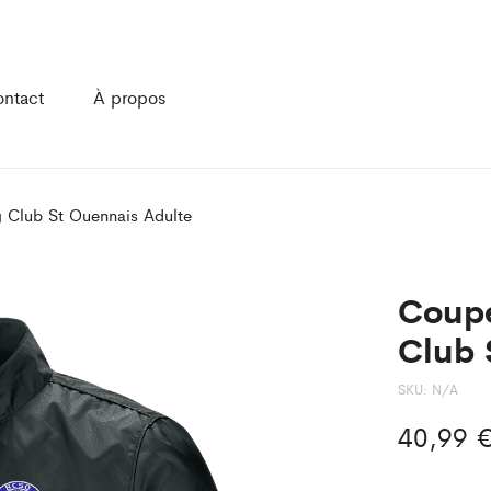
ntact
À propos
g Club St Ouennais Adulte
Coupe
Club 
SKU:
N/A
40,99