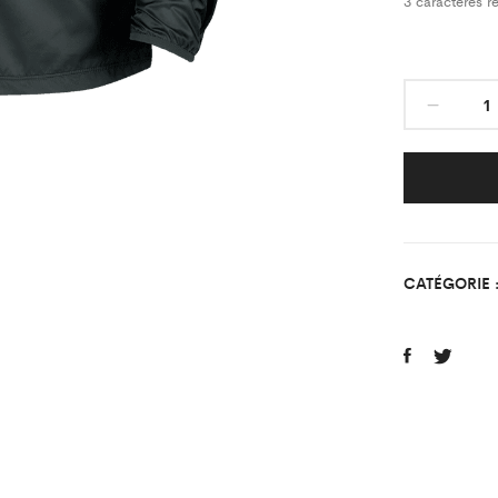
3
caractères re
Coup
vent
Class
noir
Boxi
Club
St
CATÉGORIE 
Ouen
Adult
quant