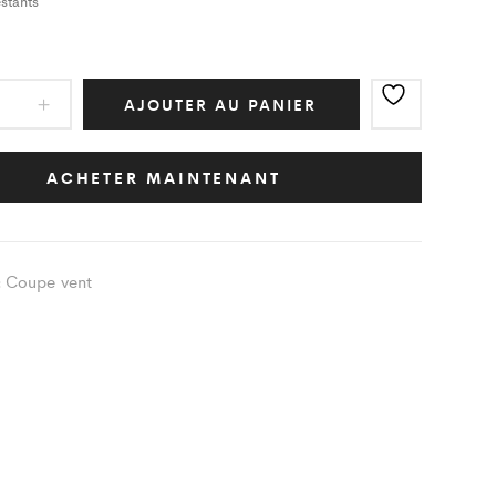
stants
e
AJOUTER AU PANIER
ic
ACHETER MAINTENANT
ng
Coupe vent
:
nais
e
ity