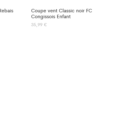
Rebais
Coupe vent Classic noir FC
Congissois Enfant
35,99
€