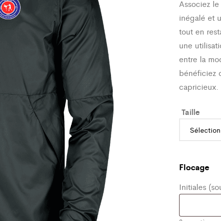
Associez le
inégalé et 
tout en res
une utilisa
entre la mo
bénéficiez
capricieux.
Taille
Flocage
Initiales (s