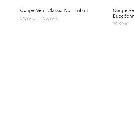
Coupe Vent Classic Noir Enfant
Coupe ven
Buccéenn
Plage
34,99
€
–
35,99
€
de
35,99
€
prix :
34,99 €
à
35,99 €