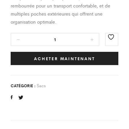
rembourrée pour un transport confortable, et de
multiples poches extérieures qui offrent une
organisation optimale.
Sac
Classic
AS
Loges
ACHETER MAINTENANT
en
Josas
quantity
Sacs
CATÉGORIE :