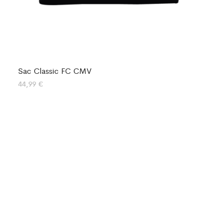
Sa
44
Sac Classic FC CMV
44,99
€