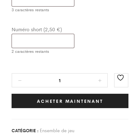
3
caractères restants
Numéro short (2,50 €)
2
caractères restants
Ensemble
de
Jeu
Classic
ACHETER MAINTENANT
Bleu
Nuit/Blanc
AS
Ensemble de jeu
CATÉGORIE :
Clevilliers
Bailleau