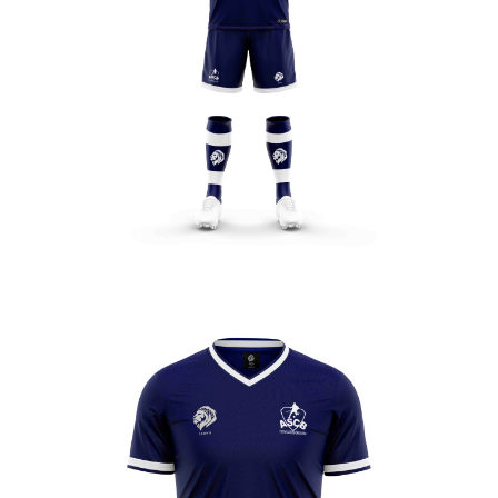
Clevilliers
Bailleau
Bailleau
Leve
Leve
Enfant