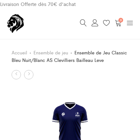
Livraison Offerte dès 70€ d'achat
0
Accueil
Ensemble de jeu
Ensemble de Jeu Classic
Bleu Nuit/Blanc AS Clevilliers Bailleau Leve
Product
Ensemble
Ensemble
de
de
navigation
Jeu
Jeu
Classic
Classic
Bleu
Bleu/Blanc
Nuit/Blanc
AS
AS
Clevilliers