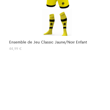
Ensemble de Jeu Classic Jaune/Noir Enfant
En
44,99
€
50