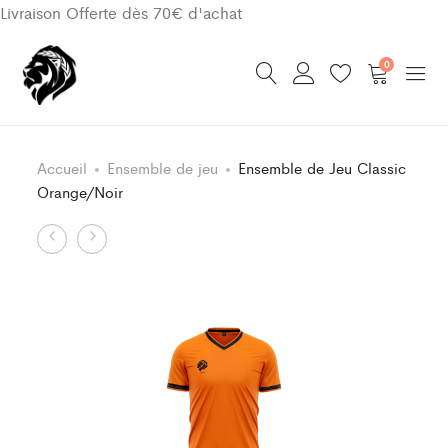
Livraison Offerte dès 70€ d'achat
0
Accueil
Ensemble de jeu
Ensemble de Jeu Classic
Orange/Noir
Product
Ensemble
Short
de
Classic
navigation
Jeu
Orange/Noir
Classic
Orange/Noir
Enfant