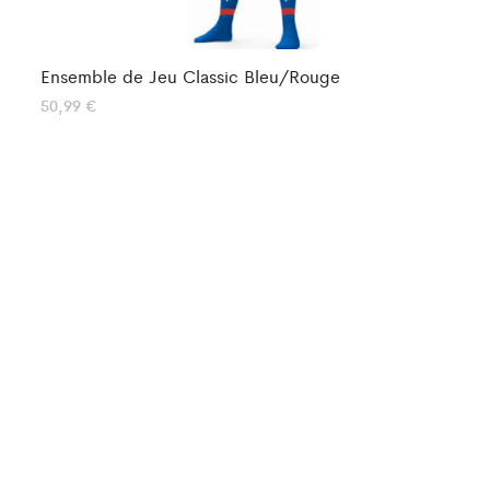
Ensemble de Jeu Classic Bleu/Rouge
En
50,99
€
50