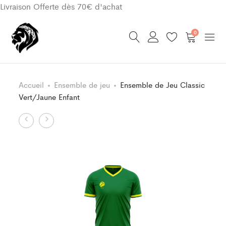
Livraison Offerte dès 70€ d'achat
0
Accueil
Ensemble de jeu
Ensemble de Jeu Classic
Vert/Jaune Enfant
Product
Ensemble
Maillot
de
Classic
navigation
Jeu
Vert/Jaune
Classic
Enfant
Vert/Jaune