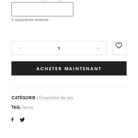
2
caractères restants
Ensemble
de
Jeu
Classic
ACHETER MAINTENANT
Vert/Jaune
Enfant
quantity
Ensemble de jeu
CATÉGORIE :
leons
TAG: