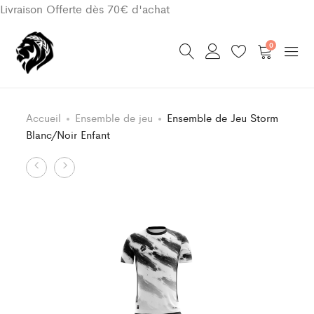
Livraison Offerte dès 70€ d'achat
0
Accueil
Ensemble de jeu
Ensemble de Jeu Storm
Blanc/Noir Enfant
Product
Ensemble
Ensemble
de
de
navigation
jeu
Jeu
Classic
Storm
Violet/Blanc
Blanc/Noir
13
FOOTBALL