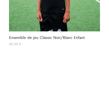
Ensemble de jeu Classic Noir/Blanc Enfant
En
44,99
€
50