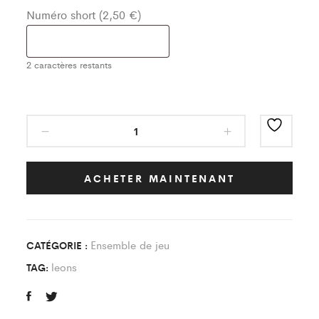
Numéro short (2,50 €)
2
caractères restants
Ensemble
de
Jeu
Storm
ACHETER MAINTENANT
Blanc/Noir
Enfant
quantity
Ensemble de jeu
CATÉGORIE :
leons
TAG: