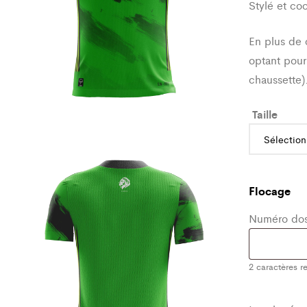
Stylé et co
En plus de 
optant pour
chaussette)
Taille
Flocage
Numéro dos
2
caractères re