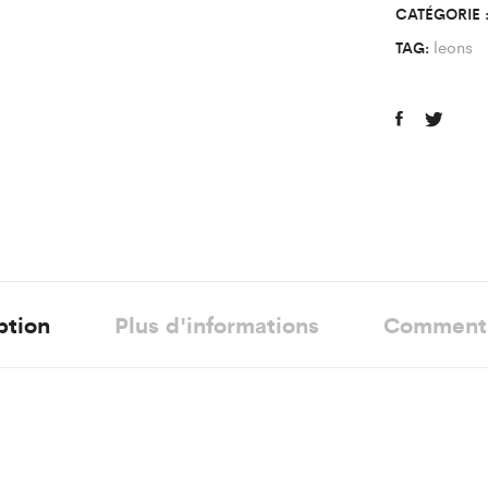
CATÉGORIE 
leons
TAG:
ption
Plus d'informations
Comment