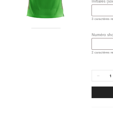
Initiales (s
3
caractères re
Numéro shor
2
caractères re
Ense
de
Jeu
Stor
Vert/
Enfan
quant