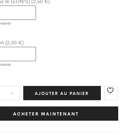
ous le LEON’S) (2,50 €)
stants
t (2,50 €)
stants
mble
AJOUTER AU PANIER
m
ACHETER MAINTENANT
Noir
t
ity