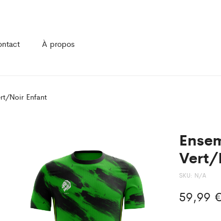
ntact
À propos
rt/Noir Enfant
Ensem
Vert/
SKU:
N/A
59,99