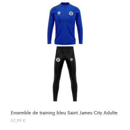
Ensemble de training bleu Saint James City Adulte
En
57,99
€
57