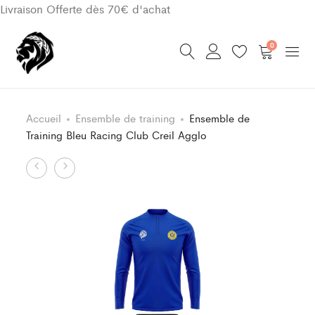
Livraison Offerte dès 70€ d'achat
0
Accueil
Ensemble de training
Ensemble de
Training Bleu Racing Club Creil Agglo
Product
Ensemble
Ensemble
de
de
navigation
Jeu
Training
Classic
Bleu
Bleu/Jaune
Racing
Racing
Club
Club
Creil