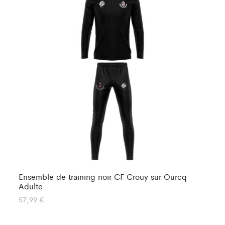
Ensemble de training noir CF Crouy sur Ourcq
En
Adulte
57
57,99
€