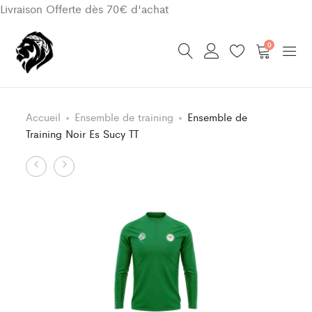
Livraison Offerte dès 70€ d'achat
0
Accueil
Ensemble de training
Ensemble de
Training Noir Es Sucy TT
Product
Ensemble
Sous
de
Maillot
navigation
Training
Classic
Noir
Noir
Es
Es
Sucy
Sucy
TT
TT