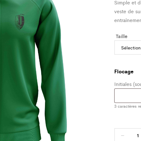
Simple et d
veste de su
entraînemen
Taille
Flocage
Initiales (s
3
caractères re
Haut
de