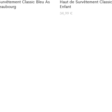
urvêtement Classic Bleu As
Haut de Survêtement Classic
Beaubourg
Enfant
34,99
€