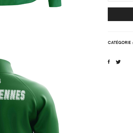
Surv
Class
Vert
FC
Varen
CATÉGORIE 
quant