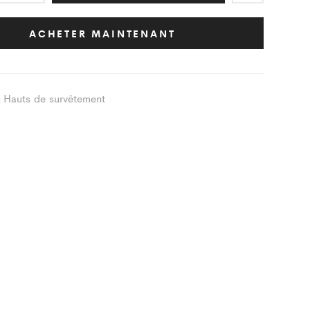
êtement
ic
ACHETER MAINTENANT
nes
Hauts de survêtement
:
ity