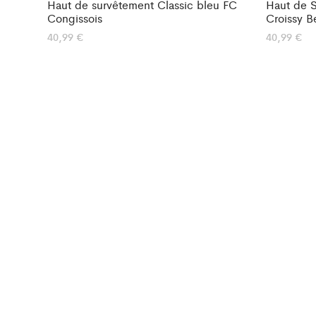
Haut de survêtement Classic bleu FC
Haut de S
Congissois
Croissy 
40,99
€
40,99
€