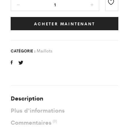
Maillot
Classic
Rouge/Blanc
As
ACHETER MAINTENANT
Pierrefitte
Enfant
quantity
Maillots
CATÉGORIE :
Description
Plus d'informations
Commentaires
(0)