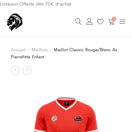
Livraison Offerte dès 70€ d'achat
0
Accueil
Maillots
Maillot Classic Rouge/Blanc As
Pierrefitte Enfant
Product
Maillot
Maillot
Classic
Classic
navigation
Bleu/Blanc
Rouge/Blanc
As
As
Pierrefitte
Pierrefitte