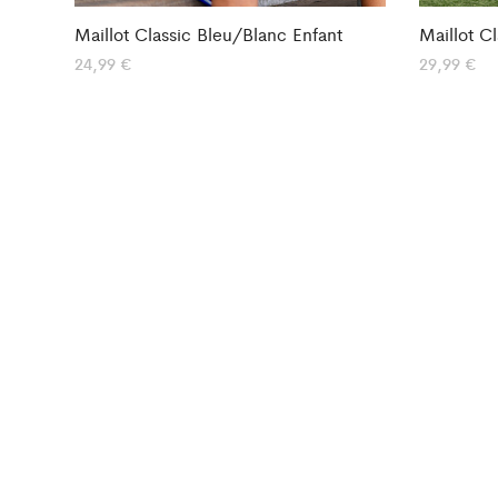
Maillot Classic Bleu/Blanc Enfant
Maillot C
24,99
€
29,99
€