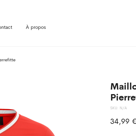
ntact
À propos
rrefitte
Maill
Pierre
SKU:
N/A
34,99