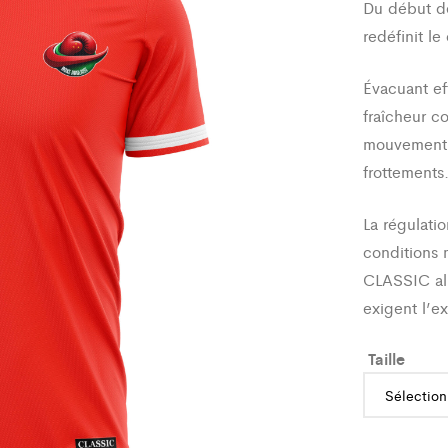
Du début de 
redéfinit le
Évacuant eff
fraîcheur c
mouvement o
frottements
La régulatio
conditions 
CLASSIC all
exigent l’e
Taille