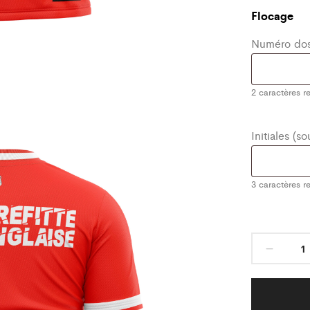
Flocage
Numéro dos
2
caractères re
Initiales (s
3
caractères re
Maill
Class
Roug
As