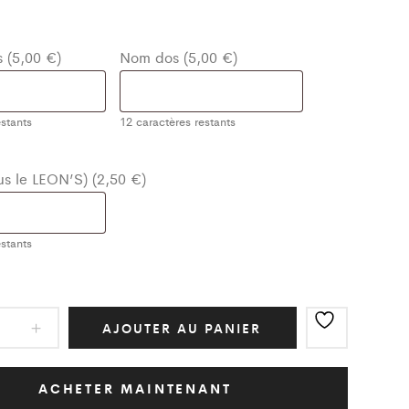
 (5,00 €)
Nom dos (5,00 €)
stants
12
caractères restants
ous le LEON’S) (2,50 €)
stants
ot
AJOUTER AU PANIER
ic
e/Blanc
ACHETER MAINTENANT