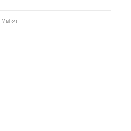
fitte
ity
Maillots
: