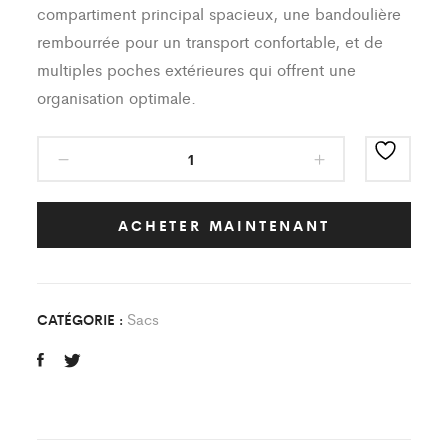
compartiment principal spacieux, une bandoulière
rembourrée pour un transport confortable, et de
multiples poches extérieures qui offrent une
organisation optimale.
Sac
Classic
AS
ORIELS
ACHETER MAINTENANT
quantity
Sacs
CATÉGORIE :