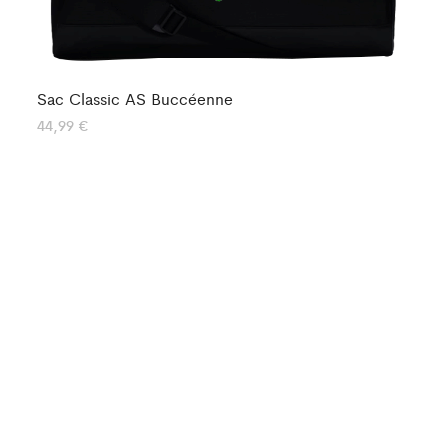
Sac Classic AS Buccéenne
44,99
€
Sa
44