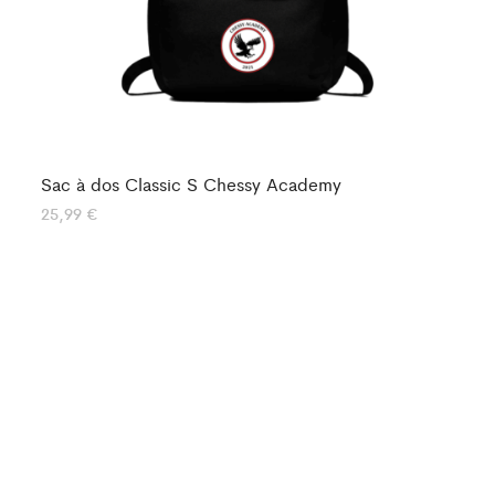
Sa
44
Sac à dos Classic S Chessy Academy
25,99
€