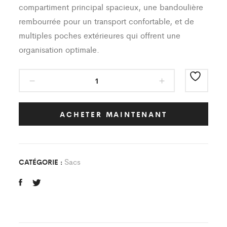
compartiment principal spacieux, une bandoulière
rembourrée pour un transport confortable, et de
multiples poches extérieures qui offrent une
organisation optimale.
Sac
Classic
RNS
quantity
ACHETER MAINTENANT
Sacs
CATÉGORIE :