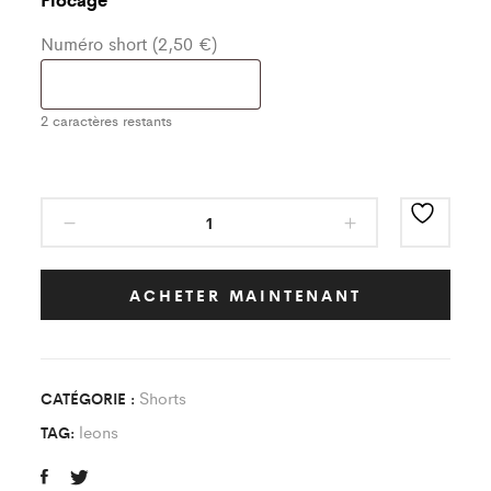
Numéro short (2,50 €)
2
caractères restants
Short
Classic
Blanc/Noir
quantity
ACHETER MAINTENANT
Shorts
CATÉGORIE :
leons
TAG: