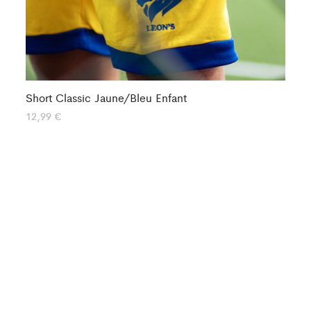
Short Classic Jaune/Bleu Enfant
Sh
12,99
€
14