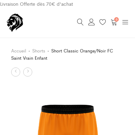
Livraison Offerte dès 70€ d'achat
0
Accueil
Shorts
Short Classic Orange/Noir FC
Saint Vrain Enfant
Product
Short
Sous
Classic
Maillot
navigation
Orange/Noir
Classic
FC
Orange
Saint
FC
Vrain
Saint
Vrain