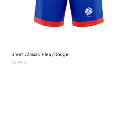
Short Classic Bleu/Rouge
Sh
15,99
€
16