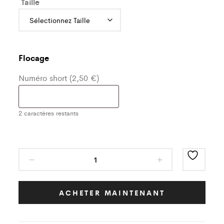
Taille
Flocage
Numéro short (2,50 €)
2
caractères restants
Short
Classic
Orange/Noir
FC
ACHETER MAINTENANT
Saint
Vrain