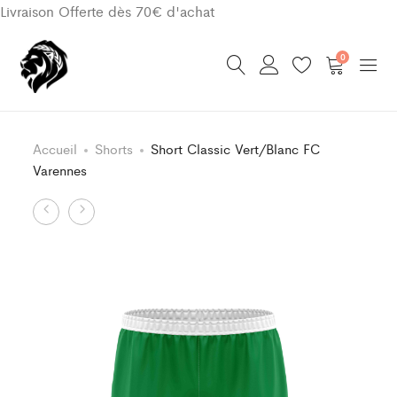
Livraison Offerte dès 70€ d'achat
0
Accueil
Shorts
Short Classic Vert/Blanc FC
Varennes
Product
Short
Maillot
Classic
Classic
navigation
Vert/Blanc
Vert/Blanc
FC
FC
Varennes
Varennes
Enfant
Enfant