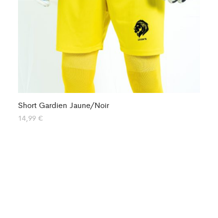
Short Gardien Jaune/Noir
Sh
14,99
€
15