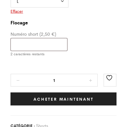
Effacer
Flocage
Numéro short (2,50 €)
2
caractères restants
Short
Classic
Vert/Blanc
FC
ACHETER MAINTENANT
Varennes
quantity
Shorts
CATÉGORIE :