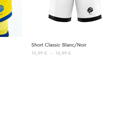
Short Classic Blanc/Noir
Plage
15,99
€
–
16,99
€
de
prix :
15,99 €
à
16,99 €