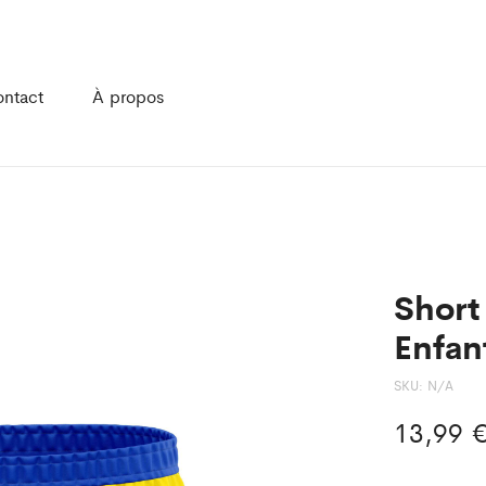
ntact
À propos
Short
Enfan
SKU:
N/A
13,99