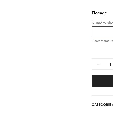
Flocage
Numéro shor
2
caractères re
Short
Jaun
AS
ORIE
Enfan
quant
CATÉGORIE 