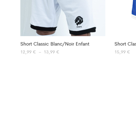
Short Classic Blanc/Noir Enfant
Short Cla
Plage
12,99
€
–
13,99
€
15,99
€
de
prix :
12,99 €
à
13,99 €