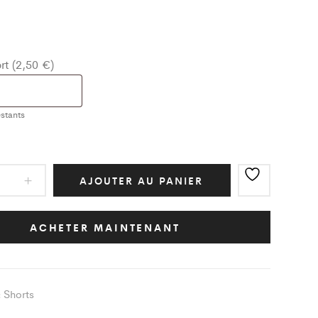
t (2,50 €)
stants
AJOUTER AU PANIER
e/Bleu
LS
ACHETER MAINTENANT
t
ity
Shorts
: