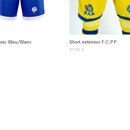
ssic Bleu/Blanc
Short extérieur F.C.P.P
21,99
€