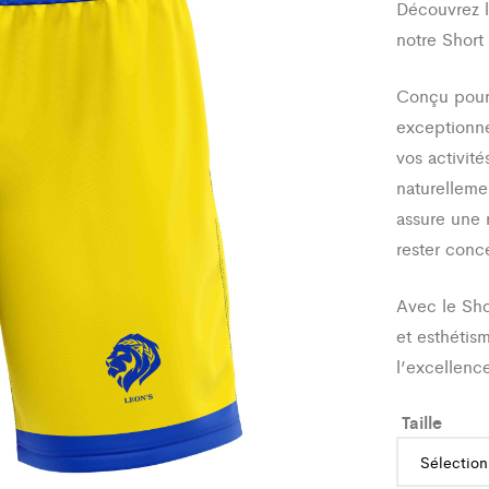
Découvrez l
notre Shor
Conçu pour 
exceptionne
vos activit
naturelleme
assure une 
rester conc
Avec le Sho
et esthétis
l’excellen
Taille