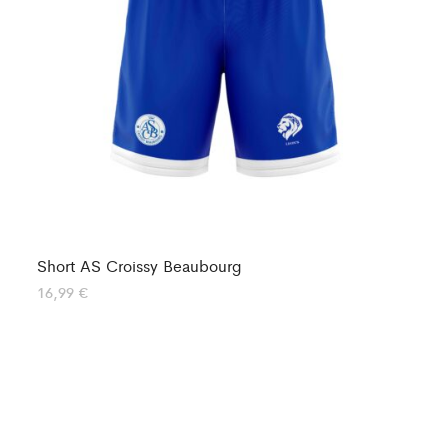
Short AS Croissy Beaubourg
Sh
16,99
€
15