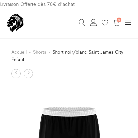
Livraison Offerte dès 70€ d'achat
0
Accueil
Shorts
Short noir/blanc Saint James City
Enfant
Product
Short
Short
noir/blanc
jaune/bleu
navigation
Saint
Saint
James
James
City
City
Adulte
Enfant