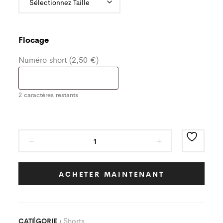
Flocage
Numéro short (2,50 €)
2
caractères restants
Short
noir/blanc
Saint
James
ACHETER MAINTENANT
City
Enfant
quantity
Shorts
CATÉGORIE :