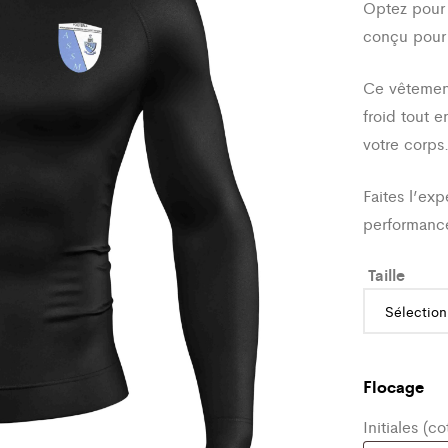
Optez pour 
conçu pour
Ce vêtement
froid tout e
votre corps
Faites l’exp
performanc
Taille
Flocage
Initiales (c