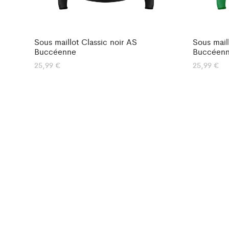
Sous maillot Classic noir AS
Sous mail
Buccéenne
Buccéen
25,99
€
25,99
€