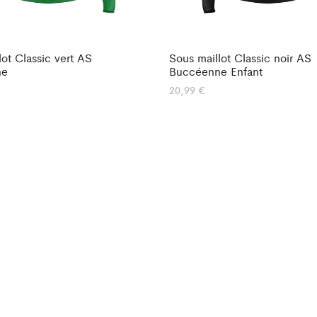
lot Classic vert AS
Sous maillot Classic noir AS
ne
Buccéenne Enfant
20,99
€