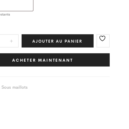
stants
AJOUTER AU PANIER
ot
ic
ACHETER MAINTENANT
Sous maillots
:
ity