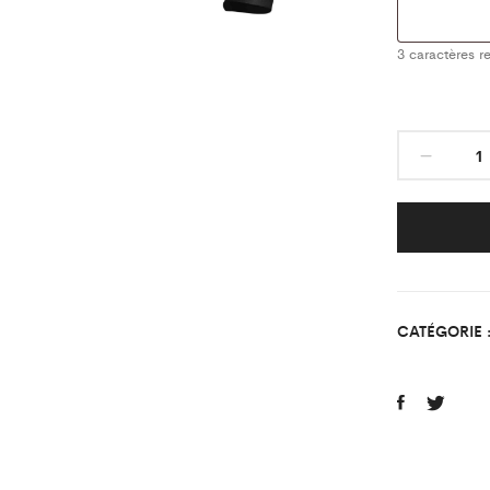
3
caractères re
Sous
Maill
Class
Noir
AS
Saint
Mard
CATÉGORIE 
quant