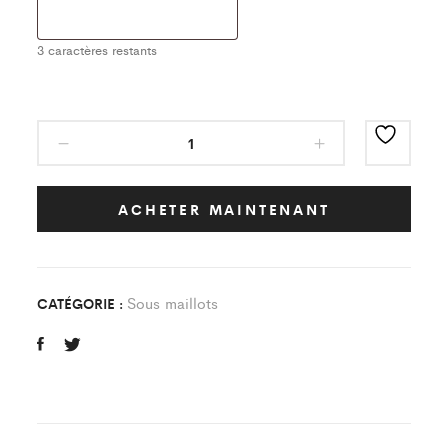
3
caractères restants
Sous
Maillot
Classic
AS
ACHETER MAINTENANT
Saint
Mard
Enfant
Sous maillots
CATÉGORIE :
quantity