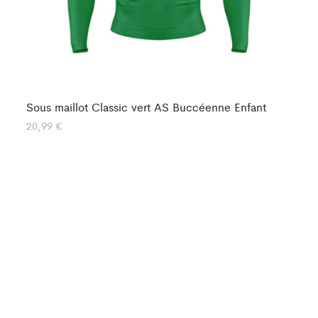
Sous maillot Classic vert AS Buccéenne Enfant
So
20,99
€
25