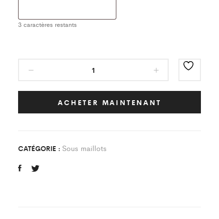
3
caractères restants
Sous
Maillot
Classic
Noir
ACHETER MAINTENANT
DOM-
TOM
Enfant
Sous maillots
CATÉGORIE :
quantity