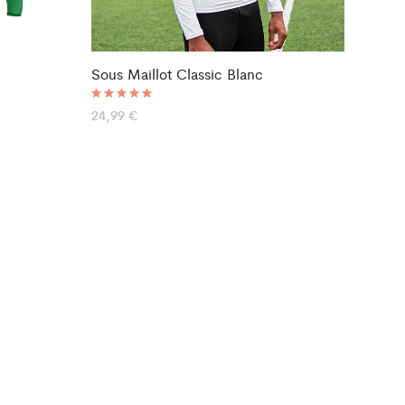
Sous Maillot Classic Blanc
Note
24,99
€
5.00
sur 5