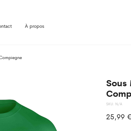
ntact
À propos
s Compiegne
Sous 
Comp
SKU:
N/A
25,99