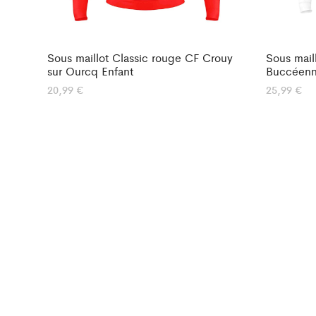
Sous maillot Classic rouge CF Crouy
Sous mail
sur Ourcq Enfant
Buccéen
20,99
€
25,99
€