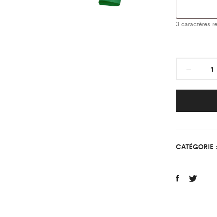
3
caractères re
Sous
Maill
Class
Vert
Es
Comp
quant
CATÉGORIE 