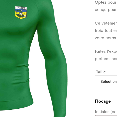
Optez pour 
conçu pour
Ce vêtement
froid tout e
votre corps
Faites l’exp
performanc
Taille
Flocage
Initiales (c