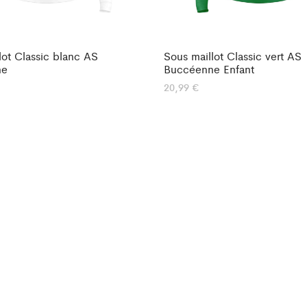
lot Classic blanc AS
Sous maillot Classic vert AS
ne
Buccéenne Enfant
20,99
€