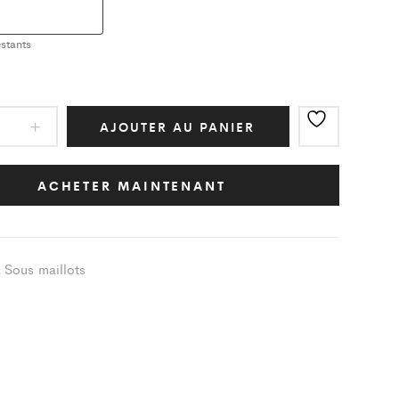
stants
AJOUTER AU PANIER
ot
ic
ACHETER MAINTENANT
iegne
ity
Sous maillots
: