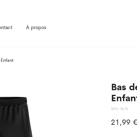
ntact
À propos
 Enfant
Bas d
Enfan
SKU:
N/A
21,99