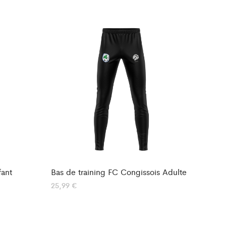
fant
Bas de training FC Congissois Adulte
25,99
€