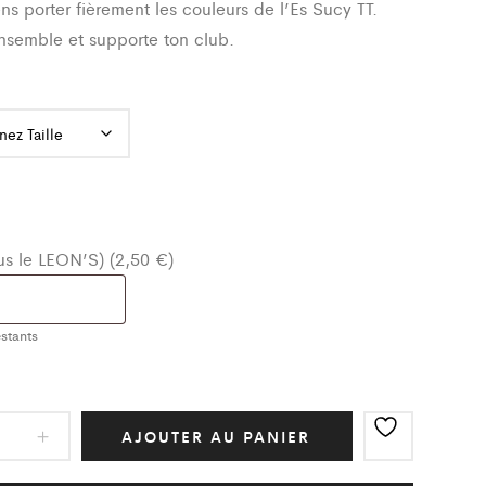
ens porter fièrement les couleurs de l’Es Sucy TT.
ensemble et supporte ton club.
ous le LEON’S) (2,50 €)
stants
AJOUTER AU PANIER
ing