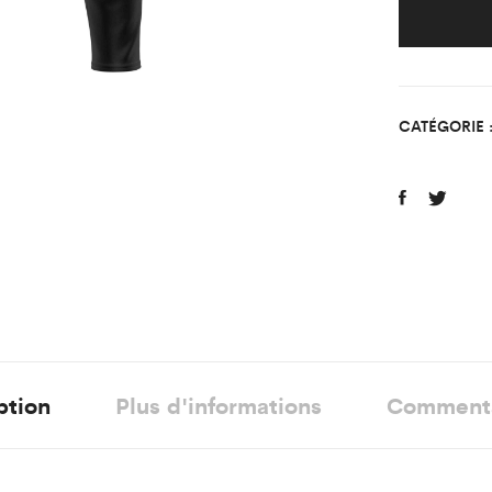
CAJT
FOOT
Enfan
quant
CATÉGORIE 
ption
Plus d'informations
Comment