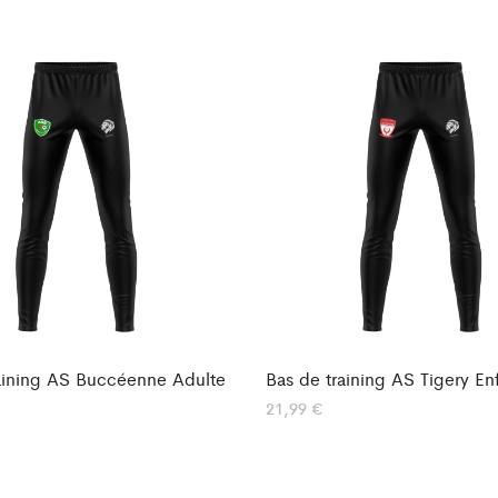
aining AS Buccéenne Adulte
Bas de training AS Tigery En
21,99
€