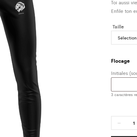
Toi aussi vi
Enfile ton 
Taille
Flocage
Initiales (s
3
caractères re
Bas
de
Train