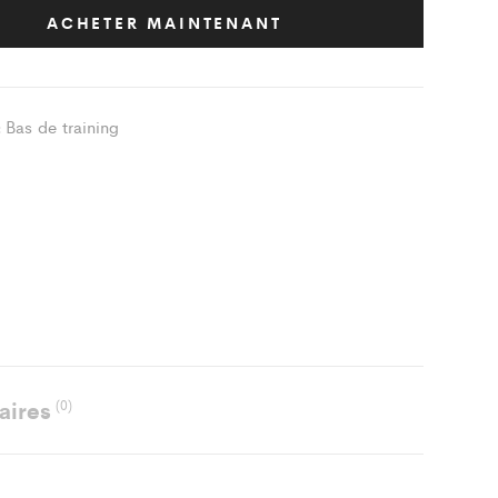
ACHETER MAINTENANT
t
ity
Bas de training
:
aires
(0)