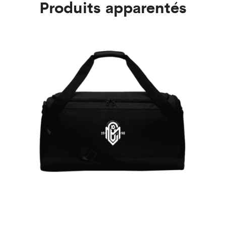
Produits apparentés
Sa
44