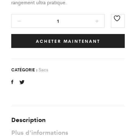
rangement ultra pratique.
Sac
à
dos
Classic
ACHETER MAINTENANT
M
Gargenville
Stade
Sacs
CATÉGORIE :
quantity
Description
Plus d'informations