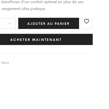
, bénéficiez d’un confort optimal en plus de ses
e rangement ultra pratique.
AJOUTER AU PANIER
ic
ACHETER MAINTENANT
nville
e
Sacs
:
ity