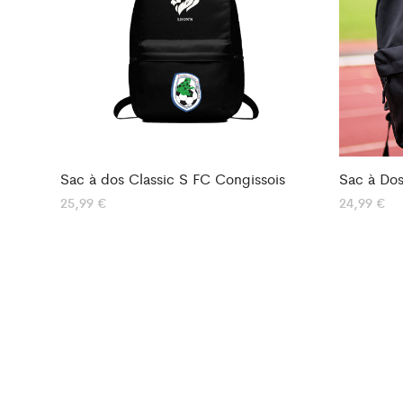
Sac à dos Classic S FC Congissois
Sac à Dos
25,99
€
24,99
€