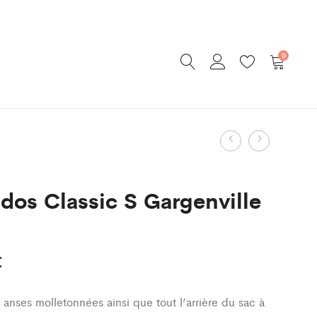
0
Product
Coupe
Sac
Vent
à
navigatio
Gargenville
dos
 dos Classic S Gargenville
Stade
Classic
Enfant
M
Gargenvil
€
Stade
 anses molletonnées ainsi que tout l’arrière du sac à