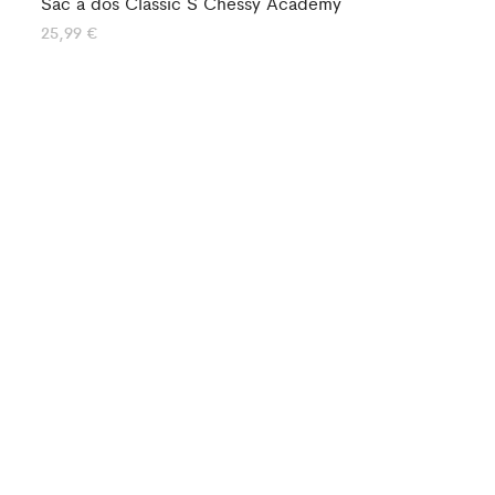
Sac à dos Classic S Chessy Academy
25,99
€