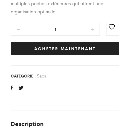
multiples poches extérieures qui offrent une
organisation optimale.
Sac
Classic
AS
Tigery
ACHETER MAINTENANT
quantity
Sacs
CATÉGORIE :
Description