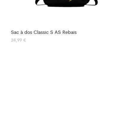
Sac à dos Classic S AS Rebais
Sa
24,99
€
24