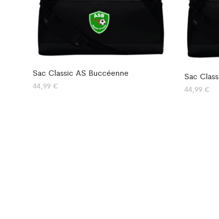
Sac Classic AS Buccéenne
Sac Class
44,99
€
44,99
€