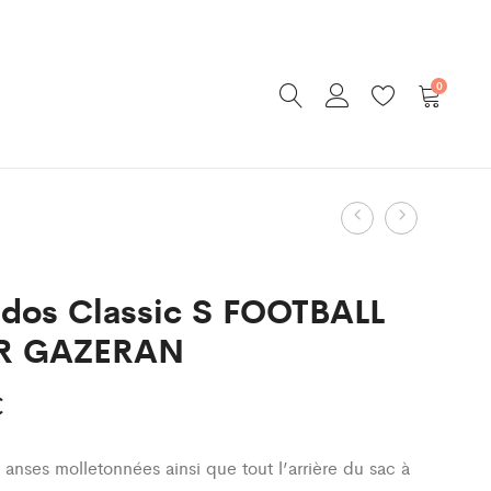
0
Product
Sac
Doudoun
Classic
Classic
navigatio
FOOTBALL
FOOTBAL
 dos Classic S FOOTBALL
LOISIR
LOISIR
IR GAZERAN
GAZERAN
GAZERAN
Enfant
€
 anses molletonnées ainsi que tout l’arrière du sac à