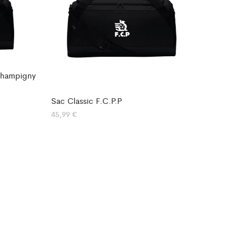
Champigny
Sac Classic F.C.P.P
45,99
€