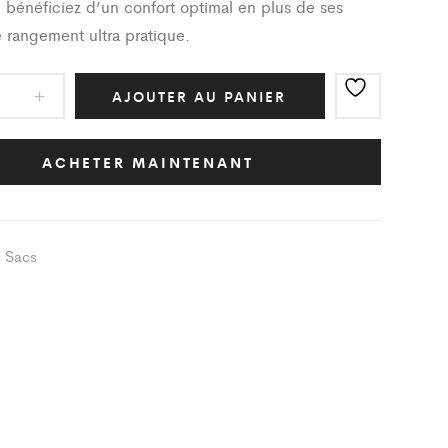
, bénéficiez d’un confort optimal en plus de ses
e rangement ultra pratique.
AJOUTER AU PANIER
ic
ACHETER MAINTENANT
BALL
IR
Sacs
:
ERAN
ity